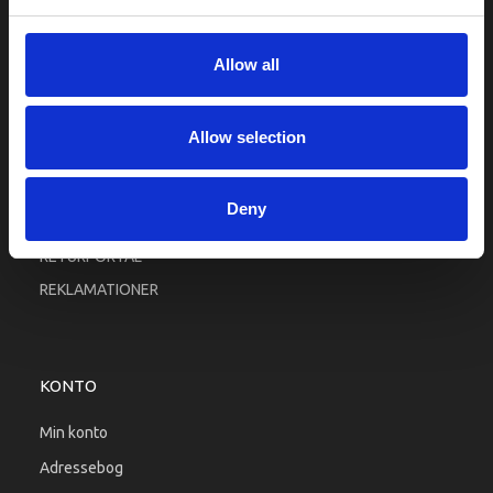
Fortrolighed
Fragt og levering
Allow all
Firma profil
Betingelser & Vilkår
Allow selection
Kontakt os
Købsgaranti
Deny
Kundeklub
RETURPORTAL
REKLAMATIONER
KONTO
Min konto
Adressebog