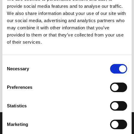
provide social media features and to analyse our traffic.
Leveringstid er 5-6 dag(e)
We also share information about your use of our site with
Model/varenr.:
FK7683130200
our social media, advertising and analytics partners who
may combine it with other information that you’ve
176,03 DKK
provided to them or that they’ve collected from your use
of their services.
Læg i kurv
Consent
YAMAHA START BUTTON COMP.
Necessary
Selection
Preferences
Vi oplever i øjeblikket store og hyppige prisændringer i markedet.
Derfor kan der i enkelte tilfælde være produkter, som ikke kan
leveres, eller hvor prisen afviger fra det viste. Vi kontakter dig
Statistics
naturligvis, hvis dette er tilfældet.
Marketing
INFORMATIONER