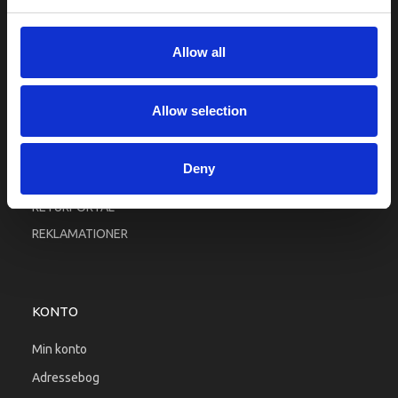
Fortrolighed
Fragt og levering
Allow all
Firma profil
Betingelser & Vilkår
Allow selection
Kontakt os
Købsgaranti
Deny
Kundeklub
RETURPORTAL
REKLAMATIONER
KONTO
Min konto
Adressebog