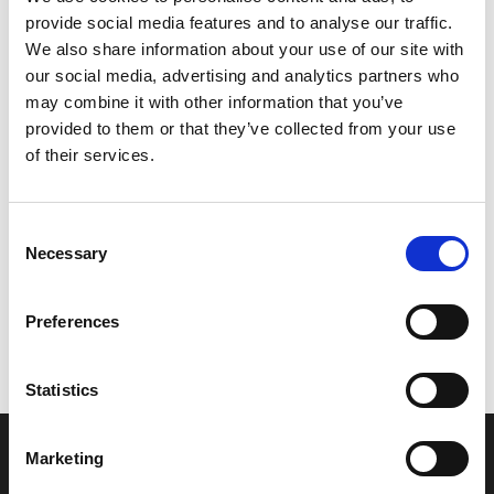
provide social media features and to analyse our traffic.
Leveringstid er 5-6 dag(e)
We also share information about your use of our site with
Model/varenr.:
5FAH18000000
our social media, advertising and analytics partners who
may combine it with other information that you’ve
2.519,38 DKK
provided to them or that they’ve collected from your use
of their services.
Læg i kurv
Consent
YAMAHA STARTING MOTOR ASS
Necessary
Selection
Preferences
Vi oplever i øjeblikket store og hyppige prisændringer i markedet.
Derfor kan der i enkelte tilfælde være produkter, som ikke kan
leveres, eller hvor prisen afviger fra det viste. Vi kontakter dig
Statistics
naturligvis, hvis dette er tilfældet.
Marketing
INFORMATIONER