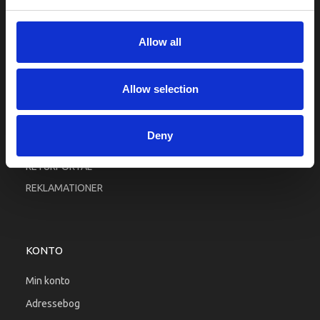
Fortrolighed
Fragt og levering
Allow all
Firma profil
Betingelser & Vilkår
Allow selection
Kontakt os
Købsgaranti
Deny
Kundeklub
RETURPORTAL
REKLAMATIONER
KONTO
Min konto
Adressebog