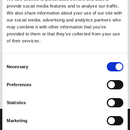
provide social media features and to analyse our traffic.
Leveringstid er 5-6 dag(e)
We also share information about your use of our site with
Model/varenr.:
5DS818000000
our social media, advertising and analytics partners who
may combine it with other information that you’ve
2.854,10 DKK
provided to them or that they’ve collected from your use
of their services.
Læg i kurv
Consent
YAMAHA STARTING MOTOR ASSY
Necessary
Selection
Preferences
Vi oplever i øjeblikket store og hyppige prisændringer i markedet.
Derfor kan der i enkelte tilfælde være produkter, som ikke kan
leveres, eller hvor prisen afviger fra det viste. Vi kontakter dig
Statistics
naturligvis, hvis dette er tilfældet.
Marketing
INFORMATIONER