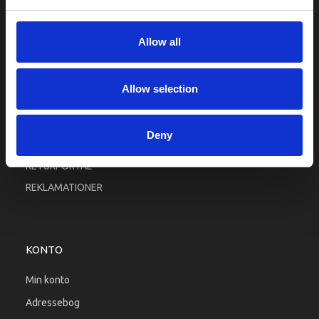
Fortrolighed
Fragt og levering
Allow all
Firma profil
Betingelser & Vilkår
Allow selection
Kontakt os
Købsgaranti
Deny
Kundeklub
RETURPORTAL
REKLAMATIONER
KONTO
Min konto
Adressebog