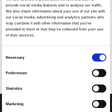
provide social media features and to analyse our traffic.
Leveringstid er 5-6 dag(e)
We also share information about your use of our site with
Model/varenr.:
EU0637890100
our social media, advertising and analytics partners who
may combine it with other information that you’ve
228,38 DKK
provided to them or that they’ve collected from your use
of their services.
Læg i kurv
Consent
YAMAHA STOPPER SEAT 2
Necessary
Selection
Preferences
Vi oplever i øjeblikket store og hyppige prisændringer i markedet.
Derfor kan der i enkelte tilfælde være produkter, som ikke kan
leveres, eller hvor prisen afviger fra det viste. Vi kontakter dig
Statistics
naturligvis, hvis dette er tilfældet.
Marketing
INFORMATIONER