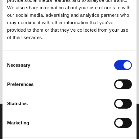
provide social media features and to analyse our traffic.
Model/varenr.:
YU9011610171
We also share information about your use of our site with
our social media, advertising and analytics partners who
63,28 DKK
may combine it with other information that you’ve
provided to them or that they’ve collected from your use
of their services.
Læg i kurv
YAMAHA STUD BOLT
Consent
Necessary
Selection
Vi oplever i øjeblikket store og hyppige prisændringer i markedet.
Preferences
Derfor kan der i enkelte tilfælde være produkter, som ikke kan
leveres, eller hvor prisen afviger fra det viste. Vi kontakter dig
naturligvis, hvis dette er tilfældet.
Statistics
INFORMATIONER
Marketing
Fortrolighed