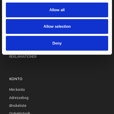
Fragt og levering
Allow all
Firma profil
Betingelser & Vilkår
Kontakt os
Allow selection
Købsgaranti
Kundeklub
Deny
RETURPORTAL
REKLAMATIONER
KONTO
Min konto
Adressebog
Ønskeliste
Ordrehistorik