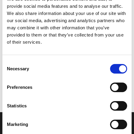
provide social media features and to analyse our traffic.
Leveringstid er 5-6 dag(e)
We also share information about your use of our site with
Model/varenr.:
FK7683110000
our social media, advertising and analytics partners who
may combine it with other information that you’ve
3.150,40 DKK
provided to them or that they’ve collected from your use
of their services.
Læg i kurv
Consent
YAMAHA SWITCH BOX ASSY
Necessary
Selection
Preferences
Vi oplever i øjeblikket store og hyppige prisændringer i markedet.
Derfor kan der i enkelte tilfælde være produkter, som ikke kan
leveres, eller hvor prisen afviger fra det viste. Vi kontakter dig
Statistics
naturligvis, hvis dette er tilfældet.
Marketing
INFORMATIONER