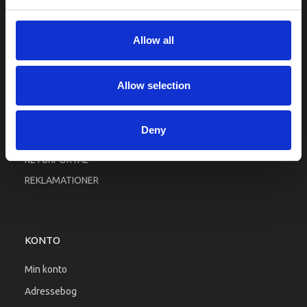
Fortrolighed
Fragt og levering
Allow all
Firma profil
Betingelser & Vilkår
Allow selection
Kontakt os
Købsgaranti
Deny
Kundeklub
RETURPORTAL
REKLAMATIONER
KONTO
Min konto
Adressebog