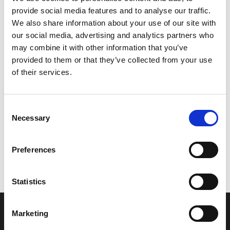
provide social media features and to analyse our traffic.
Leveringstid er 5-6 dag(e)
We also share information about your use of our site with
Model/varenr.:
5D6H39730000
our social media, advertising and analytics partners who
may combine it with other information that you’ve
311,00 DKK
provided to them or that they’ve collected from your use
of their services.
Læg i kurv
Consent
YAMAHA SWITCH, HANDLE 3
Necessary
Selection
Preferences
Vi oplever i øjeblikket store og hyppige prisændringer i markedet.
Derfor kan der i enkelte tilfælde være produkter, som ikke kan
leveres, eller hvor prisen afviger fra det viste. Vi kontakter dig
Statistics
naturligvis, hvis dette er tilfældet.
Marketing
INFORMATIONER