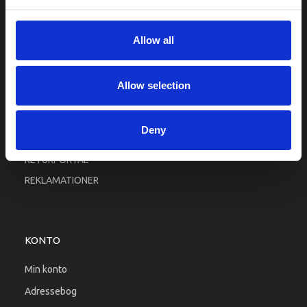
Fortrolighed
Fragt og levering
Allow all
Firma profil
Betingelser & Vilkår
Allow selection
Kontakt os
Købsgaranti
Deny
Kundeklub
RETURPORTAL
REKLAMATIONER
KONTO
Min konto
Adressebog