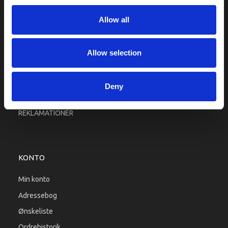
Fragt og levering
Allow all
Firma profil
Betingelser & Vilkår
Kontakt os
Allow selection
Købsgaranti
Kundeklub
Deny
RETURPORTAL
REKLAMATIONER
KONTO
Min konto
Adressebog
Ønskeliste
Ordrehistorik