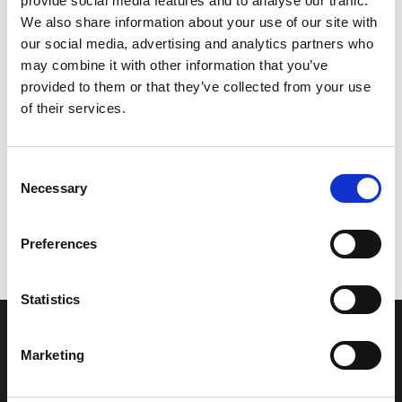
provide social media features and to analyse our traffic.
Model/varenr.:
F0N655782000
We also share information about your use of our site with
our social media, advertising and analytics partners who
251,38 DKK
may combine it with other information that you’ve
provided to them or that they’ve collected from your use
of their services.
Læg i kurv
YAMAHA TAPE
Consent
Necessary
Selection
Vi oplever i øjeblikket store og hyppige prisændringer i markedet.
Preferences
Derfor kan der i enkelte tilfælde være produkter, som ikke kan
leveres, eller hvor prisen afviger fra det viste. Vi kontakter dig
naturligvis, hvis dette er tilfældet.
Statistics
INFORMATIONER
Marketing
Fortrolighed