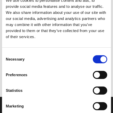
We use cookies to personalise content and ads, to
provide social media features and to analyse our traffic.
Leveringstid er 5-6 dag(e)
We also share information about your use of our site with
Model/varenr.:
69MG2610104D
our social media, advertising and analytics partners who
3.253,48 DKK
may combine it with other information that you’ve
provided to them or that they’ve collected from your use
of their services.
Læg i kurv
Consent
YAMAHA TOP COWLING ASS'Y (F2.5)
Necessary
Selection
Preferences
Vi oplever i øjeblikket store og hyppige prisændringer i markedet.
Derfor kan der i enkelte tilfælde være produkter, som ikke kan
leveres, eller hvor prisen afviger fra det viste. Vi kontakter dig
Statistics
naturligvis, hvis dette er tilfældet.
Marketing
INFORMATIONER