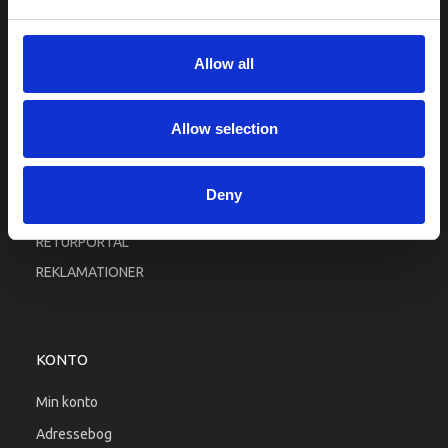
Fortrolighed
Fragt og levering
Allow all
Firma profil
Betingelser & Vilkår
Allow selection
Kontakt os
Købsgaranti
Deny
Kundeklub
RETURPORTAL
REKLAMATIONER
KONTO
Min konto
Adressebog