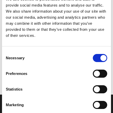
provide social media features and to analyse our traffic.
Leveringstid er 5-6 dag(e)
We also share information about your use of our site with
Model/varenr.:
6AG426106200
our social media, advertising and analytics partners who
may combine it with other information that you’ve
3.967,00 DKK
provided to them or that they’ve collected from your use
of their services.
Læg i kurv
Consent
YAMAHA TOP COWLING ASSY
Necessary
Selection
Preferences
Vi oplever i øjeblikket store og hyppige prisændringer i markedet.
Derfor kan der i enkelte tilfælde være produkter, som ikke kan
leveres, eller hvor prisen afviger fra det viste. Vi kontakter dig
Statistics
naturligvis, hvis dette er tilfældet.
Marketing
INFORMATIONER