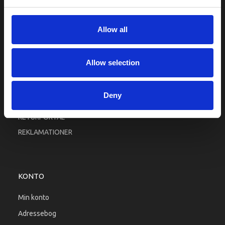
Fortrolighed
Fragt og levering
Allow all
Firma profil
Betingelser & Vilkår
Allow selection
Kontakt os
Købsgaranti
Deny
Kundeklub
RETURPORTAL
REKLAMATIONER
KONTO
Min konto
Adressebog