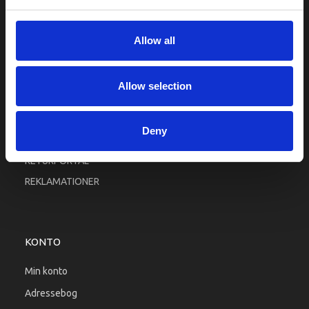
Fortrolighed
Fragt og levering
Allow all
Firma profil
Betingelser & Vilkår
Allow selection
Kontakt os
Købsgaranti
Deny
Kundeklub
RETURPORTAL
REKLAMATIONER
KONTO
Min konto
Adressebog