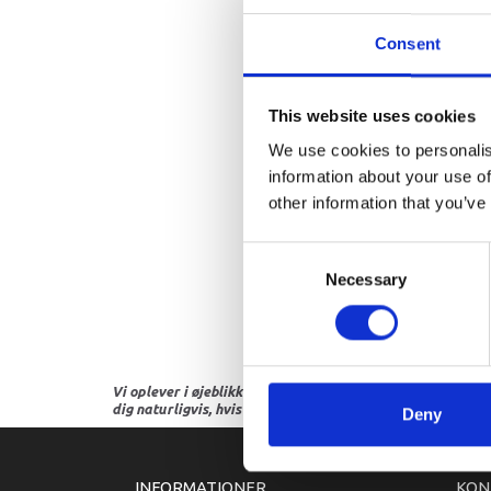
Consent
This website uses cookies
We use cookies to personalis
information about your use of
other information that you’ve
Consent
Necessary
Selection
Vi oplever i øjeblikket store og hyppige prisændringer i m
dig naturligvis, hvis dette er tilfældet.
Deny
INFORMATIONER
KON