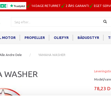
14 DAGE RETURRET
2 ÅRS GARANTI
EGET SERV
IL MOTOR
PROPELLER
OLIEFYR
BÅDUDSTYR
T
Alle Andre Dele
YAMAHA WASHER
A WASHER
Leveringsti
Model/vare
78,23 
Læg i ku