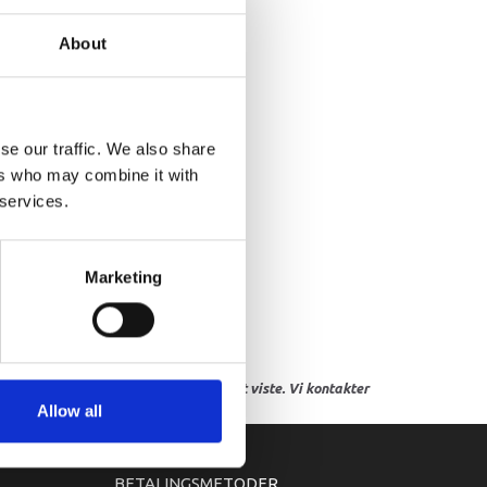
ASHER
About
se our traffic. We also share
ers who may combine it with
 services.
Marketing
res, eller hvor prisen afviger fra det viste. Vi kontakter
Allow all
BETALINGSMETODER