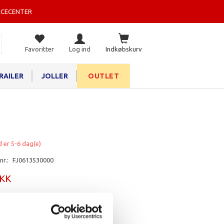
ICECENTER
Favoritter
Log ind
Indkøbskurv
RAILER
JOLLER
OUTLET
d er 5-6 dag(e)
nr.:
FJ0613530000
DKK
rv