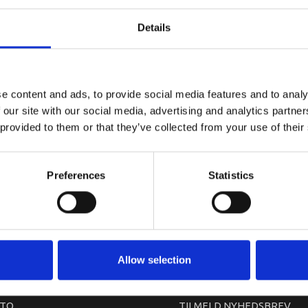
YAMAHA W
Details
e content and ads, to provide social media features and to analy
 our site with our social media, advertising and analytics partn
 provided to them or that they’ve collected from your use of their
Preferences
Statistics
arkedet. Derfor kan der i enkelte tilfælde være produkter, som ikke kan leve
Allow selection
TO
TILMELD NYHEDSBREV