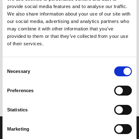
provide social media features and to analyse our traffic.
På lager – levering i morgen (bestil inden 14:00)
We also share information about your use of our site with
Model/varenr.:
902010881800
our social media, advertising and analytics partners who
may combine it with other information that you’ve
44,63 DKK
provided to them or that they’ve collected from your use
of their services.
Læg i kurv
Consent
YAMAHA WASHER (PACKLOT=10)
Necessary
Selection
Preferences
Vi oplever i øjeblikket store og hyppige prisændringer i markedet.
Derfor kan der i enkelte tilfælde være produkter, som ikke kan
leveres, eller hvor prisen afviger fra det viste. Vi kontakter dig
Statistics
naturligvis, hvis dette er tilfældet.
Marketing
INFORMATIONER