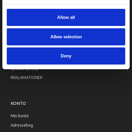
Fortrolighed
Fragt og levering
Allow all
Firma profil
Betingelser & Vilkår
Allow selection
Kontakt os
Købsgaranti
Deny
Kundeklub
RETURPORTAL
REKLAMATIONER
KONTO
Min konto
Adressebog