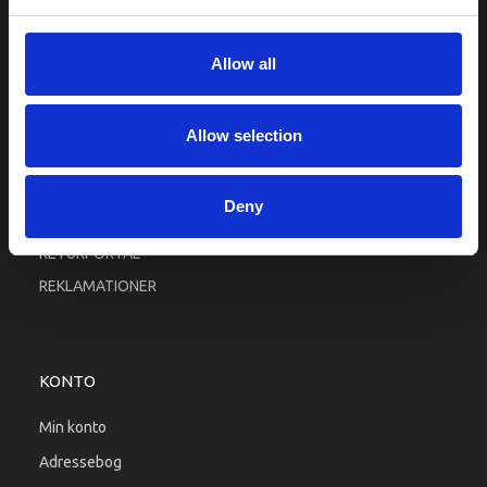
Fortrolighed
Fragt og levering
Allow all
Firma profil
Betingelser & Vilkår
Allow selection
Kontakt os
Købsgaranti
Deny
Kundeklub
RETURPORTAL
REKLAMATIONER
KONTO
Min konto
Adressebog