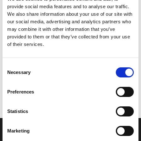
provide social media features and to analyse our traffic.
Leveringstid er 5-6 dag(e)
We also share information about your use of our site with
Model/varenr.:
6R3428501000
our social media, advertising and analytics partners who
may combine it with other information that you’ve
1.143,49 DKK
provided to them or that they’ve collected from your use
of their services.
Læg i kurv
Consent
YAMAHA WIRE, COMPLETE
Necessary
Selection
Preferences
Vi oplever i øjeblikket store og hyppige prisændringer i markedet.
Derfor kan der i enkelte tilfælde være produkter, som ikke kan
leveres, eller hvor prisen afviger fra det viste. Vi kontakter dig
Statistics
naturligvis, hvis dette er tilfældet.
Marketing
INFORMATIONER