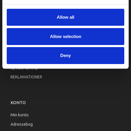
Fortrolighed
Fragt og levering
Allow all
Firma profil
Betingelser & Vilkår
Allow selection
Kontakt os
Købsgaranti
Deny
Kundeklub
RETURPORTAL
REKLAMATIONER
KONTO
Min konto
Adressebog