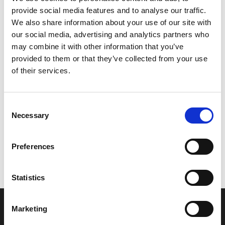
provide social media features and to analyse our traffic.
Leveringstid er 5-6 dag(e)
We also share information about your use of our site with
Model/varenr.:
6P2825903000
our social media, advertising and analytics partners who
may combine it with other information that you’ve
15.810,16 DKK
provided to them or that they’ve collected from your use
of their services.
Læg i kurv
Consent
YAMAHA WIRE HARNESS ASSY
Necessary
Selection
Preferences
Vi oplever i øjeblikket store og hyppige prisændringer i markedet.
Derfor kan der i enkelte tilfælde være produkter, som ikke kan
leveres, eller hvor prisen afviger fra det viste. Vi kontakter dig
Statistics
naturligvis, hvis dette er tilfældet.
Marketing
INFORMATIONER