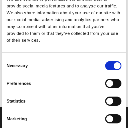
provide social media features and to analyse our traffic.
Leveringstid er 5-6 dag(e)
We also share information about your use of our site with
Model/varenr.:
6P2825904100
our social media, advertising and analytics partners who
may combine it with other information that you’ve
15.810,16 DKK
provided to them or that they’ve collected from your use
of their services.
Læg i kurv
Consent
YAMAHA WIRE HARNESS ASSY
Necessary
Selection
Preferences
Vi oplever i øjeblikket store og hyppige prisændringer i markedet.
Derfor kan der i enkelte tilfælde være produkter, som ikke kan
leveres, eller hvor prisen afviger fra det viste. Vi kontakter dig
Statistics
naturligvis, hvis dette er tilfældet.
Marketing
INFORMATIONER