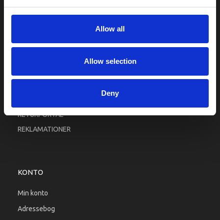
Fortrolighed
Fragt og levering
Allow all
Firma profil
Betingelser & Vilkår
Allow selection
Kontakt os
Købsgaranti
Deny
Kundeklub
RETURPORTAL
REKLAMATIONER
KONTO
Min konto
Adressebog