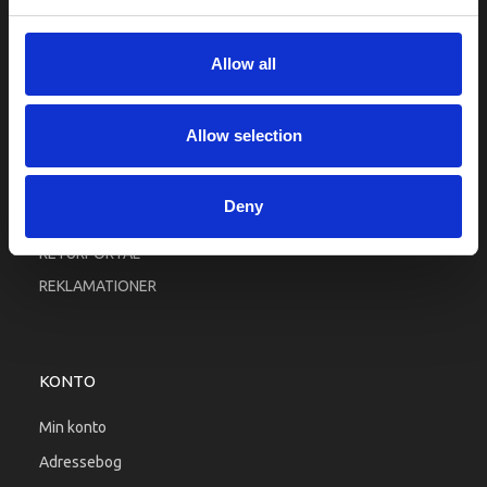
Fortrolighed
Fragt og levering
Allow all
Firma profil
Betingelser & Vilkår
Allow selection
Kontakt os
Købsgaranti
Deny
Kundeklub
RETURPORTAL
REKLAMATIONER
KONTO
Min konto
Adressebog