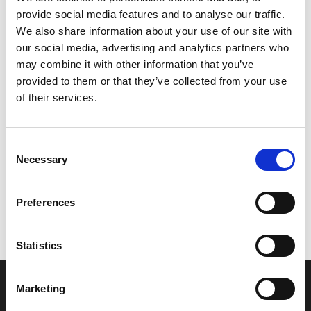
provide social media features and to analyse our traffic.
Leveringstid er 5-6 dag(e)
We also share information about your use of our site with
Model/varenr.:
6R3825901200
our social media, advertising and analytics partners who
may combine it with other information that you’ve
8.557,88 DKK
provided to them or that they’ve collected from your use
of their services.
Læg i kurv
Consent
YAMAHA WIRE HARNESS ASSY
Necessary
Selection
Preferences
Vi oplever i øjeblikket store og hyppige prisændringer i markedet.
Derfor kan der i enkelte tilfælde være produkter, som ikke kan
leveres, eller hvor prisen afviger fra det viste. Vi kontakter dig
Statistics
naturligvis, hvis dette er tilfældet.
Marketing
INFORMATIONER