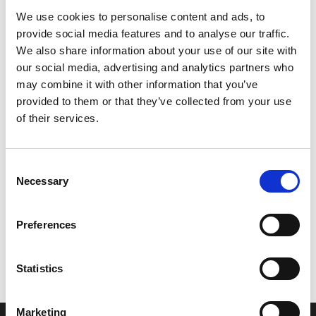
We use cookies to personalise content and ads, to
Pris fra
provide social media features and to analyse our traffic.
2.039,15 DKK
We also share information about your use of our site with
2.399,00 DKK
our social media, advertising and analytics partners who
Du sparer:
359,85 DKK
may combine it with other information that you’ve
provided to them or that they’ve collected from your use
Længde:
of their services.
Consent
Læg i kurv
Necessary
Selection
Preferences
Vi oplever i øjeblikket store og hyppige prisændringer i markedet.
Statistics
Derfor kan der i enkelte tilfælde være produkter, som ikke kan
leveres, eller hvor prisen afviger fra det viste. Vi kontakter dig
naturligvis, hvis dette er tilfældet.
Marketing