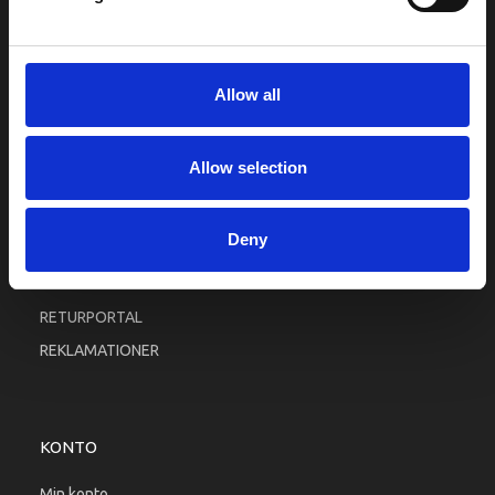
INFORMATIONER
Fortrolighed
Allow all
Fragt og levering
Firma profil
Allow selection
Betingelser & Vilkår
Kontakt os
Deny
Købsgaranti
Kundeklub
RETURPORTAL
REKLAMATIONER
KONTO
Min konto