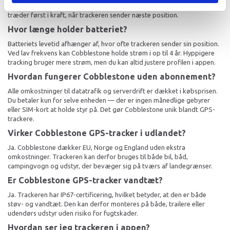
længere batterilevetid. Du kan ændre profil senere, men ændringen
træder først i kraft, når trackeren sender næste position.
Hvor længe holder batteriet?
Batteriets levetid afhænger af, hvor ofte trackeren sender sin position.
Ved lav frekvens kan Cobblestone holde strøm i op til 4 år. Hyppigere
tracking bruger mere strøm, men du kan altid justere profilen i appen.
Hvordan fungerer Cobblestone uden abonnement?
Alle omkostninger til datatrafik og serverdrift er dækket i købsprisen.
Du betaler kun for selve enheden — der er ingen månedlige gebyrer
eller SIM-kort at holde styr på. Det gør Cobblestone unik blandt GPS-
trackere.
Virker Cobblestone GPS-tracker i udlandet?
Ja. Cobblestone dækker EU, Norge og England uden ekstra
omkostninger. Trackeren kan derfor bruges til både bil, båd,
campingvogn og udstyr, der bevæger sig på tværs af landegrænser.
Er Cobblestone GPS-tracker vandtæt?
Ja. Trackeren har IP67-certificering, hvilket betyder, at den er både
støv- og vandtæt. Den kan derfor monteres på både, trailere eller
udendørs udstyr uden risiko for fugtskader.
Hvordan ser jeg trackeren i appen?