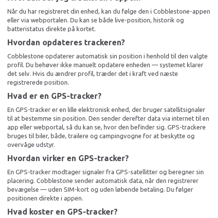
Når du har registreret din enhed, kan du følge den i Cobblestone-appen
eller via webportalen. Du kan se både live-position, historik og
batteristatus direkte på kortet.
Hvordan opdateres trackeren?
Cobblestone opdaterer automatisk sin position i henhold til den valgte
profil. Du behøver ikke manuelt opdatere enheden — systemet klarer
det selv. Hvis du ændrer profil, træder det i kraft ved næste
registrerede position.
Hvad er en GPS-tracker?
En GPS-tracker er en lille elektronisk enhed, der bruger satellitsignaler
til at bestemme sin position. Den sender derefter data via internet til en
app eller webportal, så du kan se, hvor den befinder sig. GPS-trackere
bruges til biler, både, trailere og campingvogne for at beskytte og
overvåge udstyr.
Hvordan virker en GPS-tracker?
En GPS-tracker modtager signaler fra GPS-satellitter og beregner sin
placering. Cobblestone sender automatisk data, når den registrerer
bevægelse — uden SIM-kort og uden løbende betaling. Du følger
positionen direkte i appen.
Hvad koster en GPS-tracker?