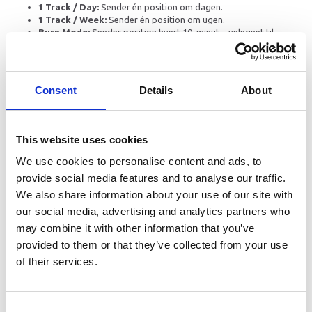
1 Track / Day:
Sender én position om dagen.
1 Track / Week:
Sender én position om ugen.
Burn Mode:
Sender position hvert 10. minut – velegnet til
intensiv brug.
Indstillingerne gør COBBLESTONE til en ideel GPS-tracker til bil, trailer,
maskiner og flådestyring, hvor pålidelig sporing og lavt vedligehold er
afgørende.
Consent
Details
About
Lang batterilevetid og robust
konstruktion
This website uses cookies
COBBLESTONE er designet til lang driftstid og høj holdbarhed. Med en
We use cookies to personalise content and ads, to
batterilevetid på op til 4 år fungerer trackeren stabilt i alle vejrforhold.
provide social media features and to analyse our traffic.
Det IP67-vandtætte kabinet beskytter effektivt mod støv, regn og
We also share information about your use of our site with
fugt, hvilket gør den velegnet til brug på biler, containere og
entreprenørmaskiner.
our social media, advertising and analytics partners who
For at opnå den længst mulige batterilevetid anbefales det kun at
may combine it with other information that you’ve
aktivere Emergency-profilen, når det er nødvendigt, da denne tilstand
provided to them or that they’ve collected from your use
bruger væsentligt mere batteri.
of their services.
Tekniske specifikationer
Mål: 6,4 × 6,4 × 2,3 cm
Consent