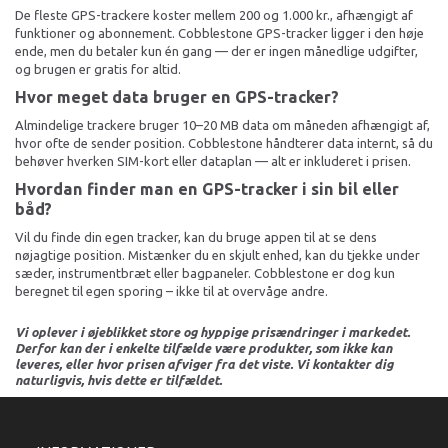
De fleste GPS-trackere koster mellem 200 og 1.000 kr., afhængigt af
funktioner og abonnement. Cobblestone GPS-tracker ligger i den høje
ende, men du betaler kun én gang — der er ingen månedlige udgifter,
og brugen er gratis for altid.
Hvor meget data bruger en GPS-tracker?
Almindelige trackere bruger 10–20 MB data om måneden afhængigt af,
hvor ofte de sender position. Cobblestone håndterer data internt, så du
behøver hverken SIM-kort eller dataplan — alt er inkluderet i prisen.
Hvordan finder man en GPS-tracker i sin bil eller
båd?
Vil du finde din egen tracker, kan du bruge appen til at se dens
nøjagtige position. Mistænker du en skjult enhed, kan du tjekke under
sæder, instrumentbræt eller bagpaneler. Cobblestone er dog kun
beregnet til egen sporing – ikke til at overvåge andre.
Vi oplever i øjeblikket store og hyppige prisændringer i markedet.
Derfor kan der i enkelte tilfælde være produkter, som ikke kan
leveres, eller hvor prisen afviger fra det viste. Vi kontakter dig
naturligvis, hvis dette er tilfældet.