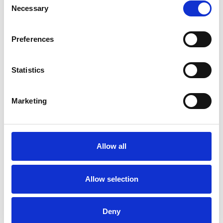
Vægt: 88 g
Necessary
Selection
Vandtæt: IP67
Batterilevetid: Op til 4 år
Kompatibel med: iOS, Android og web
Dækning: EU, Norge & England
Preferences
Kort fortalt
Statistics
GPS-tracker uden abonnement og gebyrer
Gratis app til iOS og Android
Nem opsætning uden SIM-kort
Batterilevetid op til 4 år
Marketing
Ideel til bil, trailer, maskiner og flådestyring
Robust, vandtæt og pålidelig i brug
Hvordan sætter jeg min Cobblestone GPS-tracker
op?
Allow all
Du aktiverer din Cobblestone GPS-tracker ved at downloade appen,
oprette en konto og indtaste trackernes ID-kode. Når trackeren
registreres, begynder den automatisk at sende positioner efter den
Allow selection
valgte profil. Der kræves ingen SIM-kort, kabler eller abonnement.
Hvordan vælger jeg sporingsprofil?
Når du opretter din tracker i appen, vælger du den ønskede profil — fx
Deny
“Live Tracking” for hyppige opdateringer eller “1 track per day” for