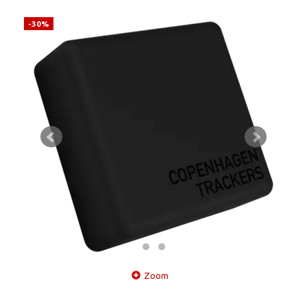
-30%
Zoom