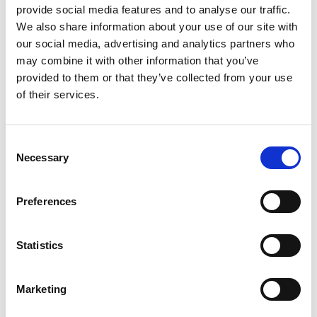
provide social media features and to analyse our traffic.
1 ltr. Specielt fremstillet til at
We also share information about your use of our site with
opfylde alle krav til 4-takts
our social media, advertising and analytics partners who
may combine it with other information that you’ve
påhængsmotorer.
provided to them or that they’ve collected from your use
of their services.
Fremragende egenskaber for koldstart ved lavere temperatur. Giver
fremragende beskyttelse mod slitage, korrosion og friktion. Opfylder
krav til alle 4-takts påhængsmotorer som kræver viskositet på 10W-
30. API SJ, CF-2, CH-4. Bemærk vi også har 5 liters dunke.
Consent
Ønsker du autoriseret service af din motor, så udfører vi autoriseret
Necessary
Selection
service i Silkeborg - kontakt os for uforpligtende tilbud direkte på 30
36 55 33. Hav venligst dit serienummer klar når du kontakter os.
Preferences
Vi oplever i øjeblikket store og hyppige prisændringer i markedet.
Derfor kan der i enkelte tilfælde være produkter, som ikke kan
leveres, eller hvor prisen afviger fra det viste. Vi kontakter dig
naturligvis, hvis dette er tilfældet.
Statistics
ANBEFALINGER
Marketing