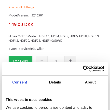
Kun få stk. tilbage
Model/varenr.:
3216501
149,00 DKK
Hidea Motor Model:
HDF2.5, HDF4, HDF5, HDF6, HDF8, HDF9.9,
HDF15, HDF20, HDF25, HDEF40/50/60
Type:
Servicedele, Olier
Læg i kurv
Champion 4T, 10W30 Motorolie, 1 liter.
Consent
Details
About
Mere information
This website uses cookies
We use cookies to personalise content and ads, to
Champion 4T, 10W30 Motorolie,