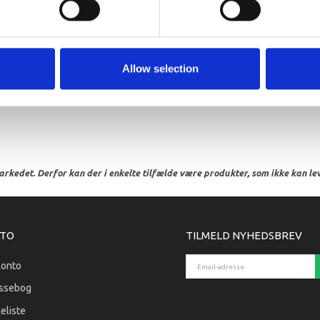
6CJ-4431
93210-46
Allow selection
arkedet. Derfor kan der i enkelte tilfælde være produkter, som ikke kan leve
TO
TILMELD NYHEDSBREV
Email-adresse
konto
ssebog
eliste