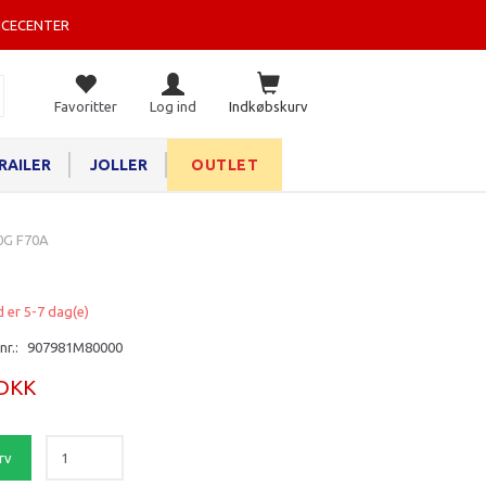
ICECENTER
Favoritter
Log ind
Indkøbskurv
RAILER
JOLLER
OUTLET
0G F70A
d er 5-7 dag(e)
nr.:
907981M80000
 DKK
rv