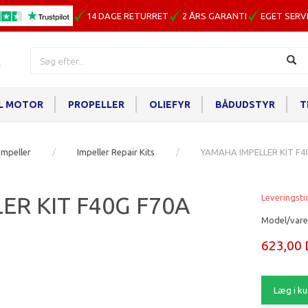
14 DAGE RETURRET
2 ÅRS GARANTI
EGET SERV
IL MOTOR
PROPELLER
OLIEFYR
BÅDUDSTYR
T
Impeller
Impeller Repair Kits
YAMAHA IMPELLER KIT F4
ER KIT F40G F70A
Leveringsti
Model/vare
623,00
Læg i ku