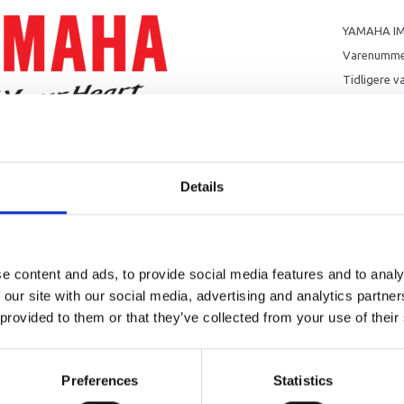
YAMAHA IM
Varenumme
Tidligere 
Indeholder 
63D-4432
6H3-4435
Details
90280-0
6CJ-4431
e content and ads, to provide social media features and to analy
 our site with our social media, advertising and analytics partn
6CJ-4432
 provided to them or that they’ve collected from your use of their
6CJ-4432
Preferences
Statistics