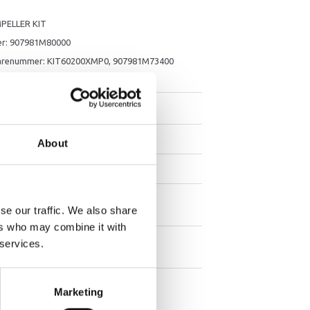
PELLER KIT
r: 907981M80000
varenummer: KIT60200XMP0, 907981M73400
alle dele nedenfor:
2-00
Insert, Cartridge
1
2-00
Impeller
1
About
3M03
Key, Woodruf
1
5-00
Gasket, Water
1
se our traffic. We also share
Pump
ers who may combine it with
3-00
Outer Plate,
1
 services.
Cartridge
4-00
Gasket,
1
Marketing
Cartridge