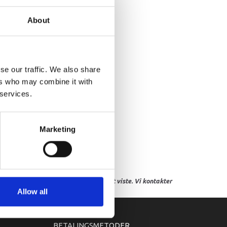
ølrulle, 15MM F/200
About
se our traffic. We also share
ers who may combine it with
 services.
Marketing
res, eller hvor prisen afviger fra det viste. Vi kontakter
Allow all
BETALINGSMETODER