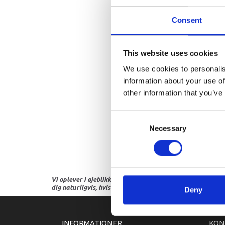
Consent
This website uses cookies
We use cookies to personalis
information about your use of
other information that you’ve
Consent
Necessary
Selection
Vi oplever i øjeblikket store og hyppige prisændringer i m
dig naturligvis, hvis dette er tilfældet.
Deny
INFORMATIONER
KON