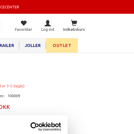
ICECENTER
Favoritter
Log ind
Indkøbskurv
RAILER
JOLLER
OUTLET
d er 3-5 dag(e)
nr.:
100009
 DKK
rv