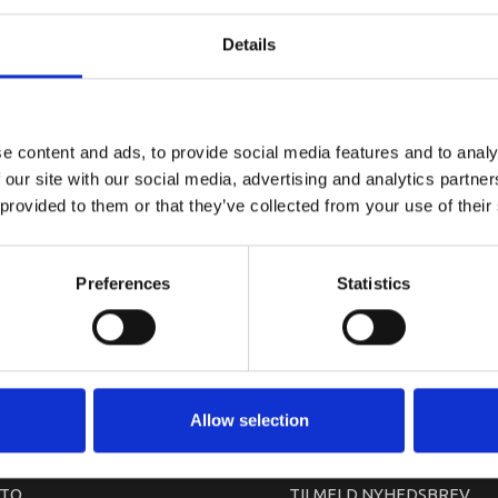
Aksel for k
Details
e content and ads, to provide social media features and to analy
 our site with our social media, advertising and analytics partn
 provided to them or that they’ve collected from your use of their
Preferences
Statistics
arkedet. Derfor kan der i enkelte tilfælde være produkter, som ikke kan leve
Allow selection
TO
TILMELD NYHEDSBREV