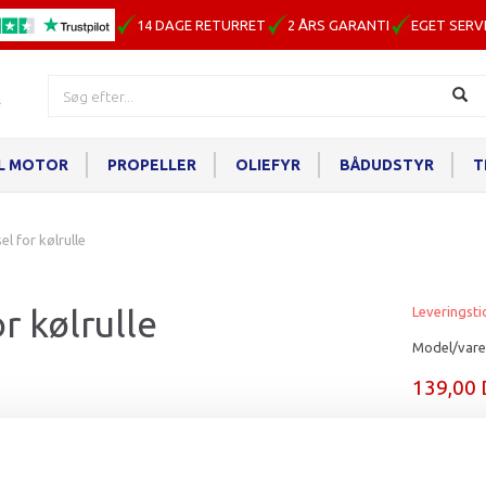
14 DAGE RETURRET
2 ÅRS GARANTI
EGET SERV
IL MOTOR
PROPELLER
OLIEFYR
BÅDUDSTYR
T
el for kølrulle
r kølrulle
Leveringsti
Model/vare
139,00
Læg i ku