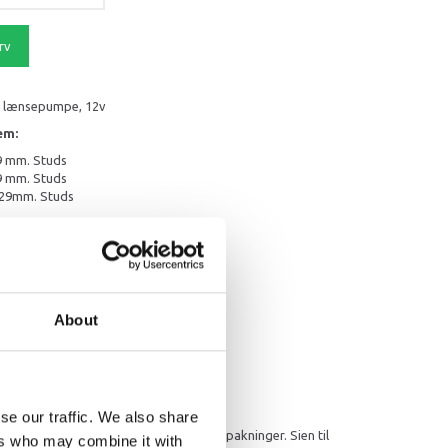
rv
 lænsepumpe, 12v
em:
9 mm. Studs
9 mm. Studs
29mm. Studs
mation
About
se our traffic. We also share
er og disse er udført med vandtætte pakninger. Sien til
ers who may combine it with