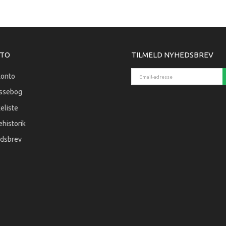
TO
TILMELD NYHEDSBREV
Email-adresse
konto
ssebog
eliste
historik
dsbrev