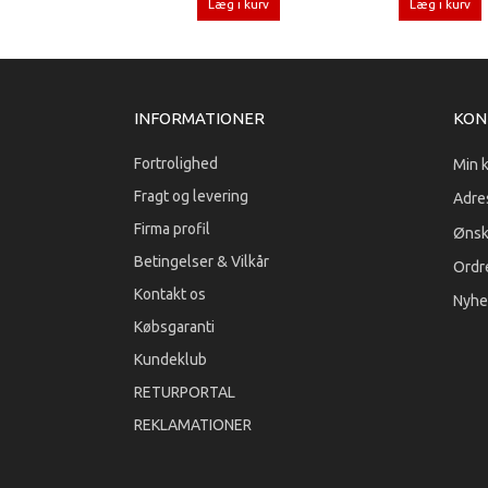
Læg i kurv
Læg i kurv
INFORMATIONER
KON
Fortrolighed
Min 
Fragt og levering
Adre
Firma profil
Ønsk
Betingelser & Vilkår
Ordre
Kontakt os
Nyhe
Købsgaranti
Kundeklub
RETURPORTAL
REKLAMATIONER