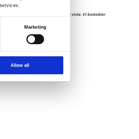
 services.
res, eller hvor prisen afviger fra det viste. Vi kontakter
Marketing
Allow all