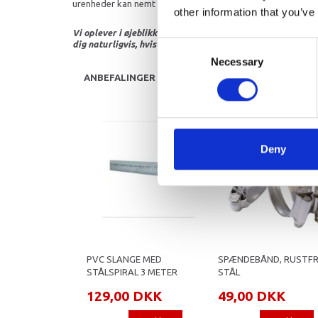
urenheder kan nemt afmonteres og renses. Studs 19 mm. P.
other information that you’ve
Vi oplever i øjeblikket store og hyppige prisændringer i m
dig naturligvis, hvis dette er tilfældet.
Consent
Necessary
Selection
ANBEFALINGER
Deny
PVC SLANGE MED
SPÆNDEBÅND, RUSTFR
STÅLSPIRAL 3 METER
STÅL
129,00 DKK
49,00 DKK