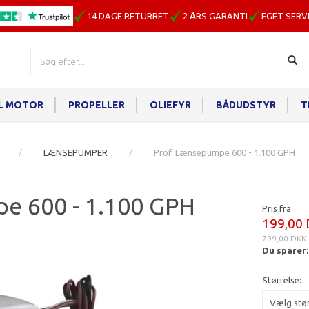
14 DAGE RETURRET
2 ÅRS GARANTI
EGET SERV
IL MOTOR
PROPELLER
OLIEFYR
BÅDUDSTYR
T
LÆNSEPUMPER
Prof. Lænsepumpe 600 - 1.100 GPH
e 600 - 1.100 GPH
Pris fra
199,00
799,00 DKK
Du sparer
Størrelse: