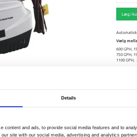
Læg i ku
Automatisk
Vælg mell
600 GPH, 1
750 GPH, 1
1100 GPH, 
Mere infor
Details
e content and ads, to provide social media features and to analy
ingsændringer. Pumperne er forsynet med system til at afventillere luftlomm
 our site with our social media, advertising and analytics partn