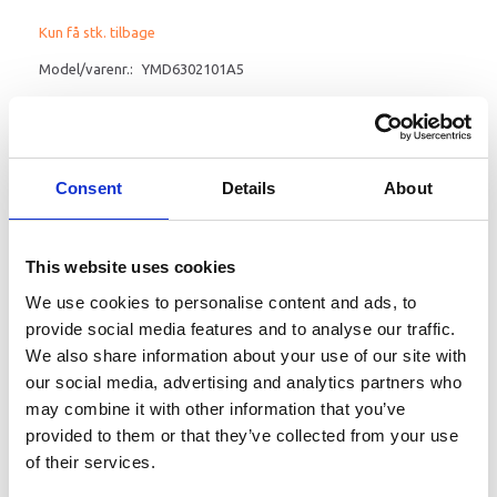
Kun få stk. tilbage
Model/varenr.:
YMD6302101A5
219,00 DKK
Læg i kurv
Consent
Details
About
YAMALUBE M2-M MARINE 2-TAKTS OLIE TC-W3-
This website uses cookies
RL
We use cookies to personalise content and ads, to
Yamalube TC-W3 RL 2-takts olie er en mineralbaseret olie, der er
provide social media features and to analyse our traffic.
egnet til forblandingssystemer eller systemer med direkte
indsprøjtning i 2-takts marinemotorer. Denne kvalitetsformel er
We also share information about your use of our site with
udviklet, grundigt testet og godkendt af Yamaha Motor
our social media, advertising and analytics partners who
ingeniører.
may combine it with other information that you’ve
provided to them or that they’ve collected from your use
of their services.