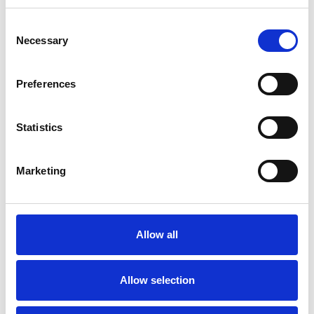
Vi oplever i øjeblikket store og hyppige prisændringer i markedet.
Derfor kan der i enkelte tilfælde være produkter, som ikke kan
leveres, eller hvor prisen afviger fra det viste. Vi kontakter dig
Consent
naturligvis, hvis dette er tilfældet.
Necessary
Selection
ANBEFALINGER
Preferences
Statistics
Marketing
Allow all
YAMAHA MOTOROLIE
PAKNING
55,26 DKK
Allow selection
Læg i kurv