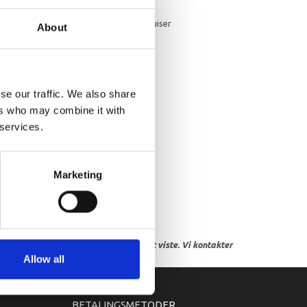
HIGHFIVE propel 5 bladet. Rustfri. Mercruiser
About
se our traffic. We also share
ers who may combine it with
 services.
Marketing
res, eller hvor prisen afviger fra det viste. Vi kontakter
Allow all
BETALINGSMETODER