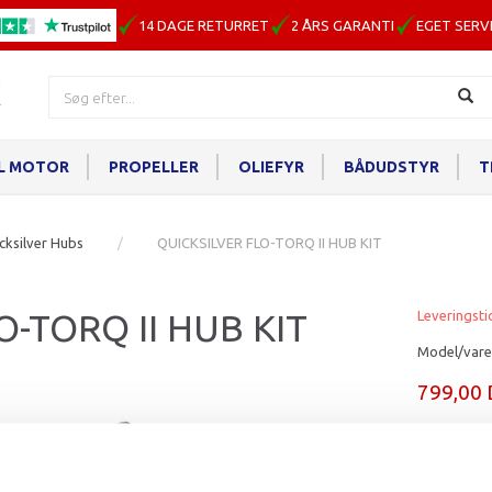
14 DAGE RETURRET
2 ÅRS GARANTI
EGET SERV
IL MOTOR
PROPELLER
OLIEFYR
BÅDUDSTYR
T
cksilver Hubs
QUICKSILVER FLO-TORQ II HUB KIT
O-TORQ II HUB KIT
Leveringsti
Model/vare
799,00
Læg i ku