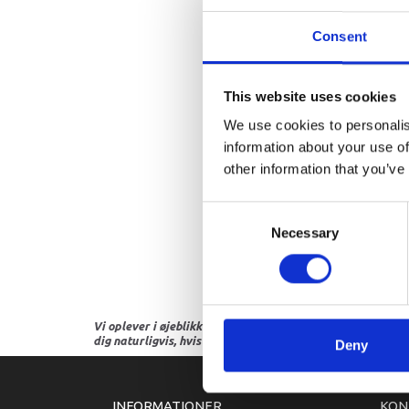
Consent
This website uses cookies
We use cookies to personalis
information about your use of
other information that you’ve
Consent
Necessary
Selection
Vi oplever i øjeblikket store og hyppige prisændringer i m
dig naturligvis, hvis dette er tilfældet.
Deny
INFORMATIONER
KON