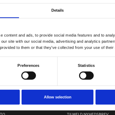
Passer til 
Details
e content and ads, to provide social media features and to analy
 our site with our social media, advertising and analytics partn
 provided to them or that they’ve collected from your use of their
Preferences
Statistics
arkedet. Derfor kan der i enkelte tilfælde være produkter, som ikke kan leve
Allow selection
TO
TILMELD NYHEDSBREV