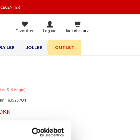
ICECENTER
Favoritter
Log ind
Indkøbskurv
RAILER
JOLLER
OUTLET
d er 5-6 dag(e)
nr.:
835257Q1
 DKK
rv