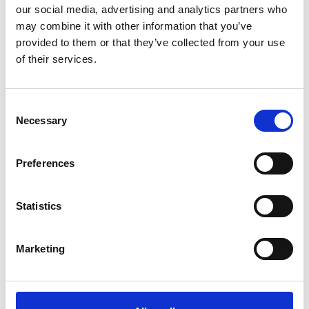
our social media, advertising and analytics partners who
may combine it with other information that you’ve
Y-ventil 90 mm
1100234
provided to them or that they’ve collected from your use
(1320470A)
of their services.
Y-ventil 60 mm
1100221
(1320814A)
Consent
Necessary
Selection
Vi oplever i øjeblikket store og hyppige prisændringer i markedet.
Derfor kan der i enkelte tilfælde være produkter, som ikke kan
Preferences
leveres, eller hvor prisen afviger fra det viste. Vi kontakter dig
naturligvis, hvis dette er tilfældet.
Statistics
ANBEFALINGER
Marketing