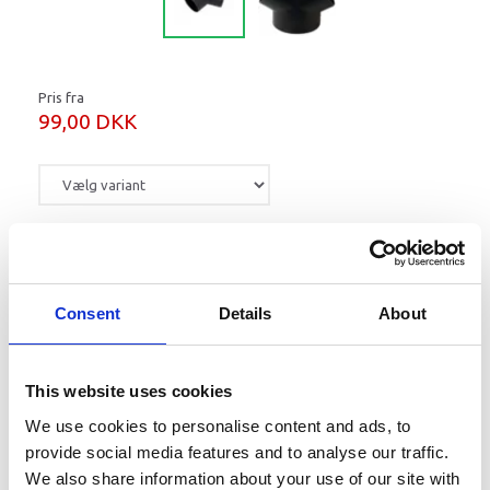
Pris fra
99,00 DKK
Læg i kurv
Consent
Details
About
Vælg en Y-ventil 60 mm eller 90 mm
Mere information
This website uses cookies
We use cookies to personalise content and ads, to
provide social media features and to analyse our traffic.
We also share information about your use of our site with
Beskrivelse - Mål
Vare nummer