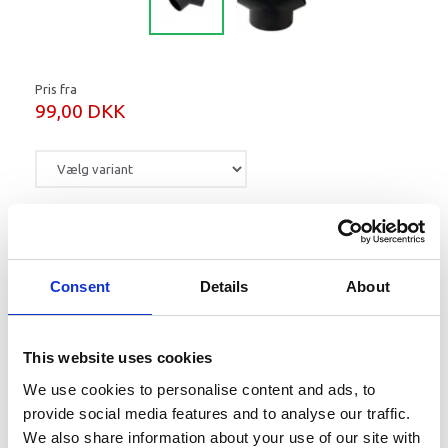
Pris fra
99,00 DKK
Læg i kurv
Consent
Details
About
Vælg en Y-ventil 60 mm eller 90 mm
Mere information
This website uses cookies
We use cookies to personalise content and ads, to
provide social media features and to analyse our traffic.
We also share information about your use of our site with
Beskrivelse - Mål
Vare nummer