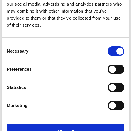
our social media, advertising and analytics partners who
may combine it with other information that you’ve
Y-ventil 90 mm
1100234
provided to them or that they’ve collected from your use
(1320470A)
of their services.
Y-ventil 60 mm
1100221
(1320814A)
Consent
Necessary
Selection
Vi oplever i øjeblikket store og hyppige prisændringer i markedet.
Derfor kan der i enkelte tilfælde være produkter, som ikke kan
Preferences
leveres, eller hvor prisen afviger fra det viste. Vi kontakter dig
naturligvis, hvis dette er tilfældet.
Statistics
ANBEFALINGER
Marketing