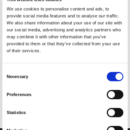
Pris fra
18,63 DKK
We use cookies to personalise content and ads, to
34,99 DKK
provide social media features and to analyse our traffic.
Du sparer:
16,36 DKK
We also share information about your use of our site with
our social media, advertising and analytics partners who
Størrelse:
may combine it with other information that you’ve
provided to them or that they’ve collected from your use
of their services.
Læg i kurv
Consent
Cotter pin DIN 94/UNI 1336 2.5x30 eller 3x30
Necessary
Selection
En split.
Preferences
Vi oplever i øjeblikket store og hyppige prisændringer i markedet.
Statistics
Derfor kan der i enkelte tilfælde være produkter, som ikke kan
leveres, eller hvor prisen afviger fra det viste. Vi kontakter dig
naturligvis, hvis dette er tilfældet.