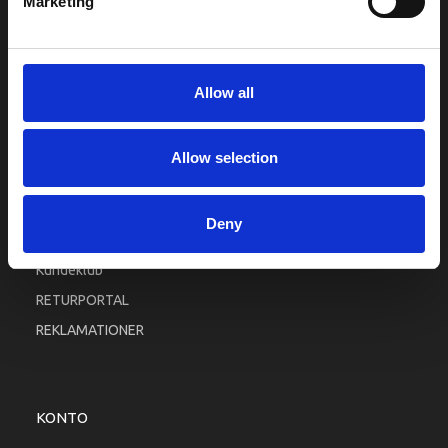
Marketing
INFORMATIONER
Fortrolighed
Allow all
Fragt og levering
Firma profil
Allow selection
Betingelser & Vilkår
Kontakt os
Deny
Købsgaranti
Kundeklub
RETURPORTAL
REKLAMATIONER
KONTO