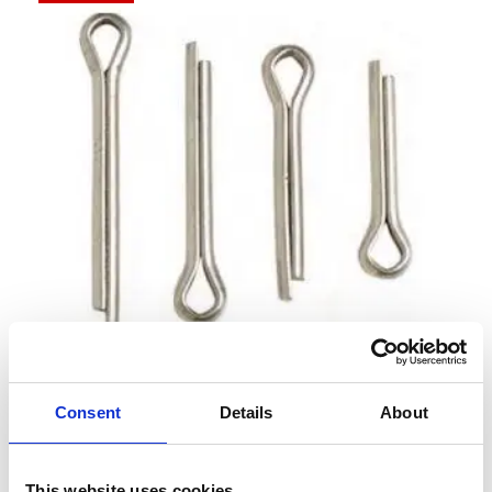
Zoom
Consent
Details
About
This website uses cookies