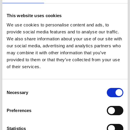
Kun få stk. tilbage
This website uses cookies
Model/varenr.:
61N245631000
We use cookies to personalise content and ads, to
160,70 DKK
provide social media features and to analyse our traffic.
We also share information about your use of our site with
our social media, advertising and analytics partners who
Læg i kurv
may combine it with other information that you’ve
provided to them or that they’ve collected from your use
Yamaha F60A / FT60B fra/efter 2004
of their services.
Mere information
Consent
Necessary
Selection
Originalt Yamaha Brændstoffilter.
Passer til følgende modeller.: Yamaha F60A / FT60B fra/efter 2004
Preferences
Er du i tvivl er du altid velkommen til at ringe til vores support på 30 36
55 33 - hav blot dit serienummer på motoren klar. Ønsker du ikke selv at
skifte det, kan vi tilbyde autoriseret service af din motor. Ring gerne for
Statistics
uforpligtende tilbud.