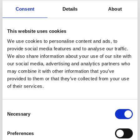
Consent
Details
About
This website uses cookies
På lager – levering i morgen (bestil inden 14:00)
We use cookies to personalise content and ads, to
Model/varenr.:
2032702005
provide social media features and to analyse our traffic.
We also share information about your use of our site with
607,35 DKK
our social media, advertising and analytics partners who
may combine it with other information that you’ve
Hidea Motor Model:
HDEF60, HDEF115/130
provided to them or that they’ve collected from your use
Type:
Elektriske dele
of their services.
Læg i kurv
Consent
Necessary
Selection
Electric Trim Remote Switch
OBS: Ifølge vores handelsbetingelser er der ingen returret på
elektriske dele og ledninger, da disse betragtes som slid- og
Preferences
sikkerhedskomponenter. Vi kan desværre ikke kontrollere, om