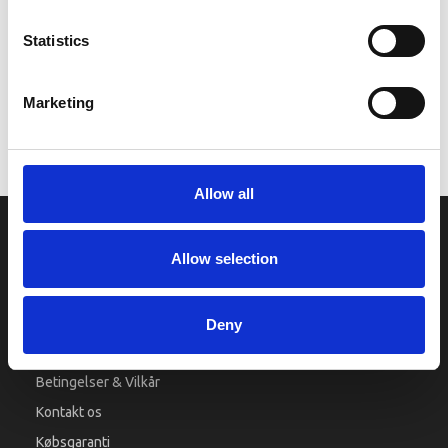
en elektrisk del har været tilsluttet eller overbelastet under test.
nr. 29 på billedet
Statistics
Marketing
Vi oplever i øjeblikket store og hyppige prisændringer i markedet.
Derfor kan der i enkelte tilfælde være produkter, som ikke kan
leveres, eller hvor prisen afviger fra det viste. Vi kontakter dig
naturligvis, hvis dette er tilfældet.
Allow all
INFORMATIONER
Allow selection
Fortrolighed
Fragt og levering
Deny
Firma profil
Betingelser & Vilkår
Kontakt os
Købsgaranti