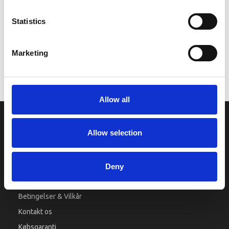
Mere information
Statistics
Bemærk billeder er et arkivbillede og pumpen ser ikke således ud.
Marketing
Vi oplever i øjeblikket store og hyppige prisændringer i markedet.
Derfor kan der i enkelte tilfælde være produkter, som ikke kan
leveres, eller hvor prisen afviger fra det viste. Vi kontakter dig
naturligvis, hvis dette er tilfældet.
Allow all
INFORMATIONER
Allow selection
Fortrolighed
Fragt og levering
Deny
Firma profil
Betingelser & Vilkår
Kontakt os
Købsgaranti