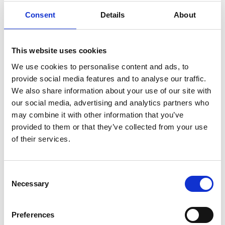
Consent
Details
About
Pris fra
This website uses cookies
436,50 DKK
We use cookies to personalise content and ads, to
provide social media features and to analyse our traffic.
Type:
Brændstofsdele
We also share information about your use of our site with
Vælg
Hidea Motor Model:
our social media, advertising and analytics partners who
HDF9.9
HDF15/20
HDEF115/130
HDF4/5/6
may combine it with other information that you’ve
provided to them or that they’ve collected from your use
HDF25/30
HDEF40/60
of their services.
Læg i kurv
Consent
Necessary
Selection
Komplet Brændstofspumpe til Hidea motor
Vælg model under varianter.
Preferences