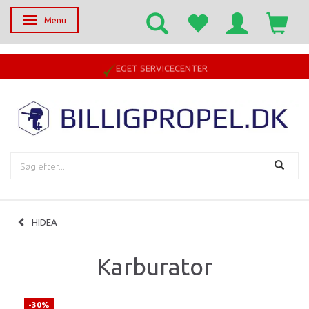
Menu
Skifte navigation
EGET SERVICECENTER
HIDEA
Karburator
-30%