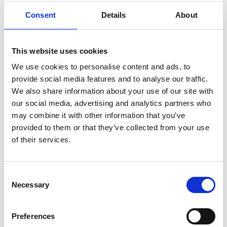
Consent
Details
About
Pris fra
This website uses cookies
1.123,50 DKK
We use cookies to personalise content and ads, to
1.605,00 DKK
Du sparer:
481,50 DKK
provide social media features and to analyse our traffic.
We also share information about your use of our site with
Type:
Karburatordele
our social media, advertising and analytics partners who
Vælg
Hidea Motor Model:
may combine it with other information that you’ve
provided to them or that they’ve collected from your use
HDF2.5
HDF6
HDF9.9
HDF25
HDF15/20
HDF4/5
of their services.
Læg i kurv
Consent
Necessary
Selection
Komplet Karburator til Hidea motor - vælg model under
varianter. Bemærk billeder er et arkivbillede og karburatoren ser
ikke således ud.
Preferences
Mere information