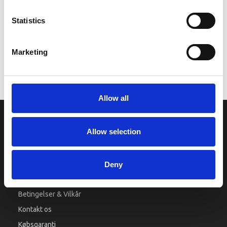
Statistics
Komplet Karburator til Hidea motor - vælg model under varianter.
Bemærk billeder er et arkivbillede og karburatoren ser ikke således ud.
Marketing
Vi oplever i øjeblikket store og hyppige prisændringer i markedet.
Derfor kan der i enkelte tilfælde være produkter, som ikke kan
leveres, eller hvor prisen afviger fra det viste. Vi kontakter dig
naturligvis, hvis dette er tilfældet.
Allow all
INFORMATIONER
Allow selection
Fortrolighed
Fragt og levering
Deny
Firma profil
Betingelser & Vilkår
Kontakt os
Købsgaranti