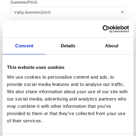
Diameter/Pitch:
Læg i kurv
Consent
Details
About
BluePerformance Propel, Honda 35-60 HK, Aluminium, 3 Blade
Vælg størrelse:
11 5/8" x 11" (Originalt varenummer er 59130-ZV5-011AH)
11 3/8" x 12" (Originalt varenummer er 59130-ZV5-012AH)
This website uses cookies
11 1/8" x 13" (Originalt varenummer er 59130-ZV5-013AH)
We use cookies to personalise content and ads, to
11 1/8" x 14" (Originalt varenummer er 59130-ZV5-014AH)
provide social media features and to analyse our traffic.
13 stråler på akslen.
We also share information about your use of our site with
Propel lavet i højkvalitets aluminium - både primet og malet -
our social media, advertising and analytics partners who
holder i mange tilfælde længere end den originale propel.
may combine it with other information that you’ve
Bemærk, at følgende propeller i disse størrelser kun fås i hvid og
ikke i grå/sort som vist på billedet:
provided to them or that they’ve collected from your use
of their services.
11 5/8" x 11"
11 3/8" x 12"