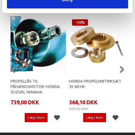
ANBEFALINGER
-10%
PROPELLÅS TIL
HONDA PROPELMØTRIKSÆT
YAM
PÅHÆNGSMOTOR: HONDA,
35-60 HK
ALL
SUZUKI, YAMAHA
739,00 DKK
368,10 DKK
18
409,00 DKK
Læg i kurv
Læg i kurv