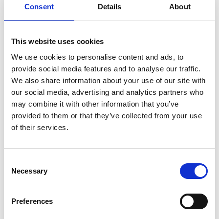
Consent
Details
About
Navn:
Hydraulisk Jackplate / Motor elevator
Perfekt til mindre og mellemstore påhængsmotorer
Anbefalet til motorstørrelser:
10–200 hk
This website uses cookies
(Yamaha, Mercury, Suzuki, Honda, Tohatsu m.fl.)
We use cookies to personalise content and ads, to
Tekniske data:
provide social media features and to analyse our traffic.
Transport løftehøjde:
6,3" tommer
Driftsspænding:
12V
We also share information about your use of our site with
Monteringsbredde:
12,6" tommer
our social media, advertising and analytics partners who
Materiale:
Aluminium
may combine it with other information that you’ve
Mekanisk tilt/justering af motorvinkel:
Ja, op til 30
grader hældning (giver mulighed for optimal trim og er
provided to them or that they’ve collected from your use
en fordel på både med negativ transom)
of their services.
Længde, bredde, højde:
40 X 19,5 X 46,5 cm
Egenskaber:
Stabil og stærk
– designet til at tåle mange års brug i både
Consent
salt- og ferskvand
Necessary
Komplet
med betjeningspanel til styrepositionen, relæ og
Selection
ledningsnet (se vedhæftede billede)
Video:
Preferences
Eksemplet i videoen viser en større model.
Mere information