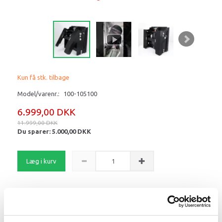
Kun få stk. tilbage
Model/varenr.:
100-105100
6.999,00 DKK
11.999,00 DKK
Du sparer:
5.000,00 DKK
Læg i kurv
Jackplate / motorelevator 10-
200HK