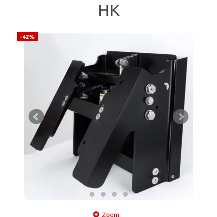
HK
-42%
Zoom