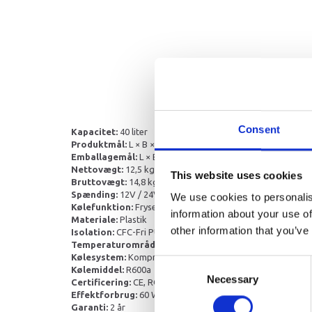
Consent
Kapacitet:
40 liter
Produktmål:
L × B × H = 614 (inkl. to små håndtage) × 371
Emballagemål:
L × B × H = 642 × 421 × 503 mm
Nettovægt:
12,5 kg
This website uses cookies
Bruttovægt:
14,8 kg
Spænding:
12V / 24V DC, 100V–240V AC
We use cookies to personalis
Kølefunktion:
Fryser og køleskab
information about your use of
Materiale:
Plastik
other information that you’ve
Isolation:
CFC-Fri PU-Skum af høj kvalitet
Temperaturområde:
-20 °C til +20 °C
Kølesystem:
Kompressor
Consent
Kølemiddel:
R600a
Necessary
Selection
Certificering:
CE, ROHS
Effektforbrug:
60 W
Garanti:
2 år