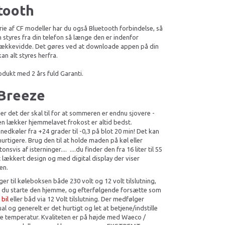
tooth
erie af CF modeller har du også Bluetooth forbindelse, så
n styres fra din telefon så længe den er indenfor
rækkevidde. Det gøres ved at downloade appen på din
kan alt styres herfra.
odukt med 2 års fuld Garanti.
Breeze
er det der skal til for at sommeren er endnu sjovere -
l en lækker hjemmelavet frokost er altid bedst.
nedkøler fra +24 grader til -0,3 på blot 20 min! Det kan
hurtigere. Brug den til at holde maden på køl eller
nsvis af isterninger.... ....du finder den fra 16 liter til 55
i et lækkert design og med digital display der viser
en.
er til køleboksen både 230 volt og 12 volt tilslutning,
n du starte den hjemme, og efterfølgende forsætte som
 bil
eller båd via 12 Volt tilslutning. Der medfølger
l og generelt er det hurtigt og let at betjene/indstille
e temperatur. Kvaliteten er på højde med Waeco /