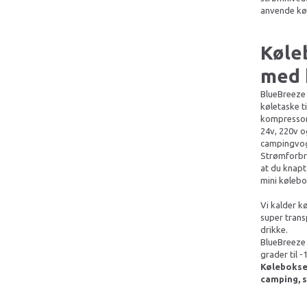
anvende kø
Køle
med 
BlueBreeze
køletaske ti
kompressor
24v, 220v og
campingvogn
Strømforbr
at du knapt
mini kølebo
Vi kalder k
super trans
drikke.
BlueBreeze 
grader til -
Køleboksen
camping, s