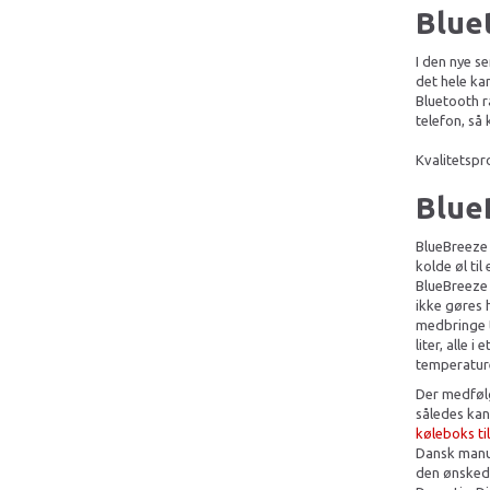
Blue
I den nye s
det hele ka
Bluetooth 
telefon, så 
Kvalitetspr
Blue
BlueBreeze 
kolde øl ti
BlueBreeze 
ikke gøres 
medbringe to
liter, alle 
temperatur
Der medfølg
således ka
køleboks til
Dansk manua
den ønsked