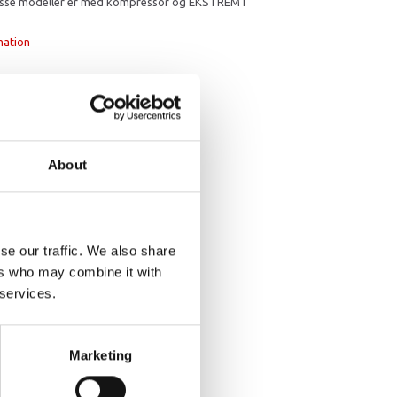
isse modeller er med kompressor og EKSTREMT
mation
About
se our traffic. We also share
ers who may combine it with
 services.
Marketing