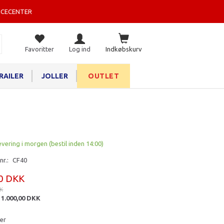
ICECENTER
Favoritter
Log ind
Indkøbskurv
RAILER
JOLLER
OUTLET
evering i morgen (bestil inden 14:00)
nr.:
CF40
00 DKK
KK
:
1.000,00 DKK
ter