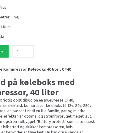
hjul
atteri:
Nej
1 Rum
Ja
rv
e Kompressor Køleboks 40 liter, CF40
ud på køleboks med
essor, 40 liter
et rigtig godt tilbud på en BlueBreeze CF40,
, en elektrisk kompressor køleboks til 12v, 24v, 220v
ellen passer fint til en lille familie, par og mindre
le-effekten er optimal og strømforbruget meget lavt.
r også en indbygget "Battery protect" som automatisk
it bilbatteri og slukker kompressoren, hvis
et begynder at blive lavt. Du kan også vælge at