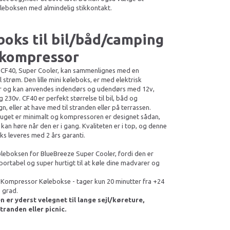
leboksen med almindelig stikkontakt.
boks til bil/båd/camping
kompressor
 CF40, Super Cooler, kan sammenlignes med en
l strøm. Den lille mini køleboks, er med elektrisk
 og kan anvendes indendørs og udendørs med 12v,
 230v. CF40 er perfekt størrelse til bil, båd og
, eller at have med til stranden eller på terrassen.
uget er minimalt og kompressoren er designet sådan,
 kan høre når den er i gang. Kvaliteten er i top, og denne
ks leveres med 2 års garanti.
øleboksen for BlueBreeze Super Cooler, fordi den er
portabel og super hurtigt til at køle dine madvarer og
Kompressor Kølebokse - tager kun 20 minutter fra +24
1 grad.
 er yderst velegnet til lange sejl/køreture,
tranden eller picnic.