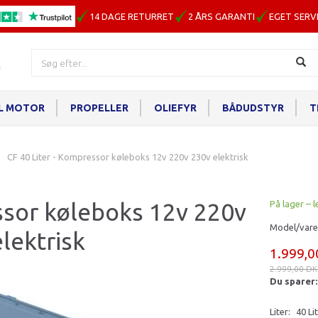
14 DAGE RETURRET
2 ÅRS GARANTI
EGET SERV
IL MOTOR
PROPELLER
OLIEFYR
BÅDUDSTYR
T
CF 40 Liter - Kompressor køleboks 12v 220v 230v elektrisk
ssor køleboks 12v 220v
På lager – l
Model/vare
lektrisk
1.999,
2.999,00 D
Du sparer
Liter:
40 Li