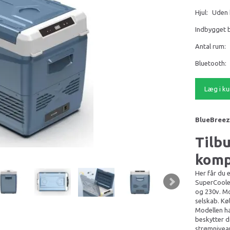
Hjul:
Uden 
Indbygget b
Antal rum:
Bluetooth:
Læg i ku
BlueBreez
Tilb
kompr
Her får du 
SuperCooler
og 230v. Mod
selskab. Kø
Modellen ha
beskytter d
strømniveau