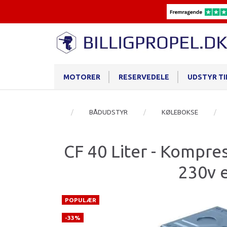
MOTORER
RESERVEDELE
UDSTYR T
BÅDUDSTYR
KØLEBOKSE
CF 40 Liter - Kompre
230v e
POPULÆR
-33%