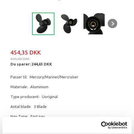
454,35 DKK
699,00 DKK
Du sparer:
244,65 DKK
Passer til:
Mercury/Mariner/Mercruiser
Materiale:
Aluminium
Type producent:
Uoriginal
Antal blade:
3 Blade
Nav Type:
Fast nav
Splines:
14