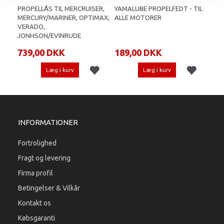
PROPELLÅS TIL MERCRUISER,
YAMALUBE PROPELFEDT - TIL
COT
MERCURY/MARINER, OPTIMAX,
ALLE MOTORER
VERADO,
JONHSON/EVINRUDE
739,00 DKK
189,00 DKK
26
Læg i kurv
Læg i kurv
INFORMATIONER
Fortrolighed
Fragt og levering
Firma profil
Betingelser & Vilkår
Kontakt os
Købsgaranti