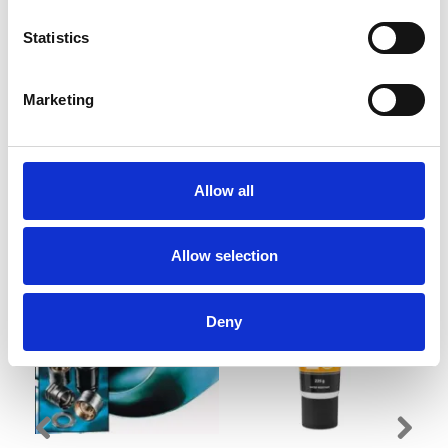
PASSER TIL:
2.50" Gearcase
Statistics
9.9HP Bigfoot 2005- Newer
15/20 HP 4‑Stroke 2007 and Newer
Marketing
Vi oplever i øjeblikket store og hyppige prisændringer i markedet.
Derfor kan der i enkelte tilfælde være produkter, som ikke kan
leveres, eller hvor prisen afviger fra det viste. Vi kontakter dig
naturligvis, hvis dette er tilfældet.
Allow all
ANBEFALINGER
Allow selection
Deny