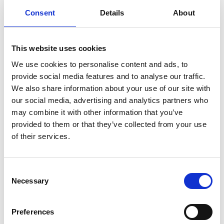
Diameter/Pitch:
Consent
Details
About
Læg i kurv
This website uses cookies
We use cookies to personalise content and ads, to
provide social media features and to analyse our traffic.
BluePerformance Propel, Mercury 9.9-20 HK, Aluminium, 3 Blade
We also share information about your use of our site with
V
ælg størrelse:
our social media, advertising and analytics partners who
9 1/4" X 9" (Originalt varenummer 897750A11)
may combine it with other information that you’ve
9 1/4" X 10" (Originalt varenummer 897752A11)
9 1/4" X 11" (Originalt varenummer 897754A11)
provided to them or that they’ve collected from your use
of their services.
14 stråler på akslen. Passer til Mercury/Mariner 9.9-20 HK
Propel lavet i højkvalitets aluminium - både primet og malet -
holder i mange tilfælde længere end den originale propel.
Consent
Necessary
Mere information
Selection
Preferences