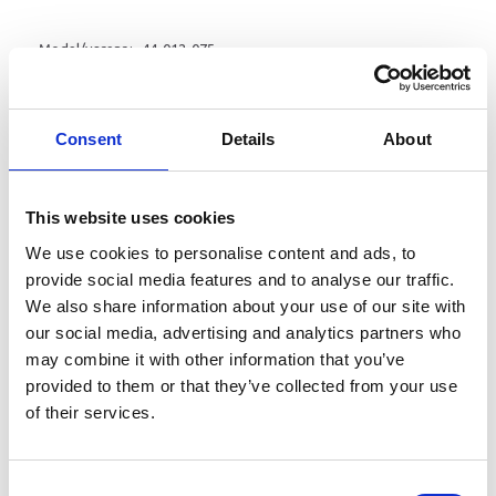
Model/varenr.:
44-012-075
Pris fra
330,65 DKK
389,00 DKK
Consent
Details
About
Du sparer:
58,35 DKK
Produkttype:
Bundmaling
This website uses cookies
Farve:
We use cookies to personalise content and ads, to
provide social media features and to analyse our traffic.
We also share information about your use of our site with
Emb. Str.:
our social media, advertising and analytics partners who
may combine it with other information that you’ve
provided to them or that they’ve collected from your use
of their services.
Læg i kurv
Hempels Conversion Primer er en to-komponent epoxy der gør
Consent