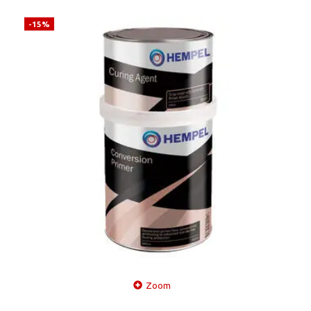
-15%
Zoom