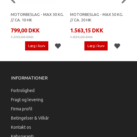
MOTORBESLAG - MAX 30 KG.
MOTORBESLAG - MAX 50 KG.
MOT
// CA. 10 HK
// CA. 20 HK
// C
799,00 DKK
1.563,15 DKK
1.
1.399,00 DKK
1.839,00 DKK
1.32
Læg i kurv
Læg i kurv
INFORMATIONER
Fortrolighed
Fragt og levering
Firma profil
Betingelser & Vilkår
Kontakt os
Købsgaranti