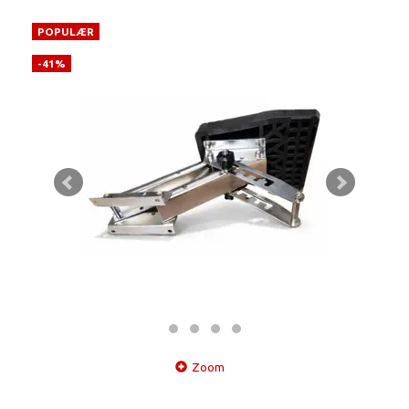
POPULÆR
-41%
Zoom