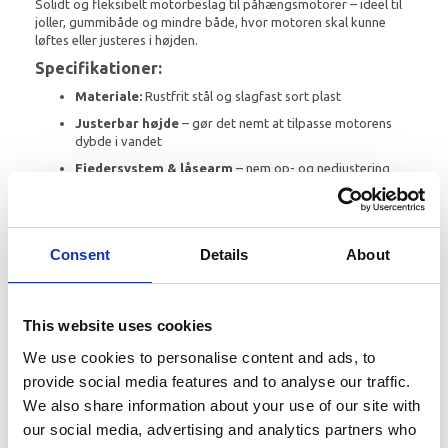
Solidt og fleksibelt motorbeslag til påhængsmotorer – ideel til
joller, gummibåde og mindre både, hvor motoren skal kunne
løftes eller justeres i højden.
Specifikationer:
Materiale:
Rustfrit stål og slagfast sort plast
Justerbar højde
– gør det nemt at tilpasse motorens
dybde i vandet
Fjedersystem & låsearm
– nem op- og nedjustering
uden værktøj
Montering:
Velegnet til fastgørelse på hæk
Monteringsstørrelse:
Længde: 14,5 cm Bredde: 11 cm
Consent
Details
About
Afstand mellem huller (fra centrum af monteringshullet):
12,5cm og 9cm
Mere information
This website uses cookies
We use cookies to personalise content and ads, to
provide social media features and to analyse our traffic.
Fordele:
We also share information about your use of our site with
our social media, advertising and analytics partners who
Kraftig konstruktion i rustfrit stål – korrosionsbestandig og
vejrresistent