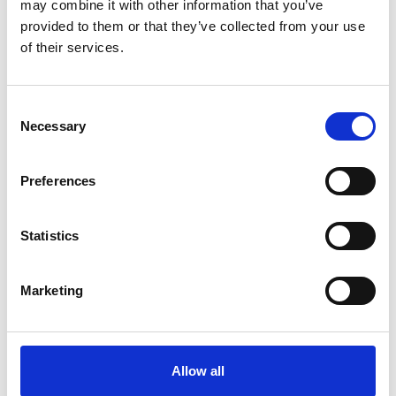
may combine it with other information that you’ve
Tykkelse og form på plastpladen sikrer stabil montering af
provided to them or that they’ve collected from your use
motor
of their services.
Nem at montere og betjene – perfekt til manuelle motorløft
Passer til de fleste mindre påhængsmotorer, ca. op til 20 HK eller
35 kg
Consent
Necessary
Selection
Preferences
Statistics
Marketing
Allow all