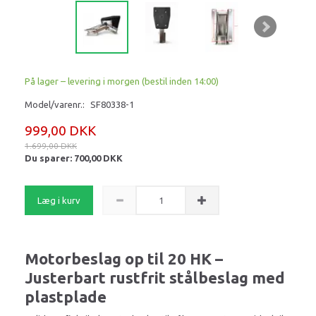
På lager – levering i morgen (bestil inden 14:00)
Model/varenr.:
SF80338-1
999,00 DKK
1.699,00 DKK
Du sparer:
700,00 DKK
Læg i kurv
Motorbeslag op til 20 HK –
Justerbart rustfrit stålbeslag med
plastplade