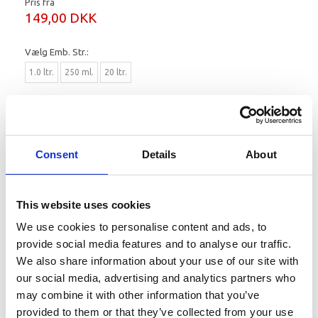
Pris fra
149,00 DKK
Vælg
Emb. Str.:
1.0 ltr.
250 ml.
20 ltr.
Læg i kurv
Consent
Details
About
Original Yamalube GL4 SAE90 GEAR OIL. Passer til alle Yamaha
gearkasser fra 2.5 - 350 HK. Fås i 250 ml (en tube - så det er let at
påfylde), 1, 4 og 20 Liter. Tilkøb pumpe hvis du køber fra 1-20
liters dunke.
This website uses cookies
Er din motor stadig med fabriksgaranti, så er det yderst vigtigt
at bruge denne olie da garantien bortfalder ved brug af
We use cookies to personalise content and ads, to
uoriginal olie. Denne olie passer stortset også på alle andre
provide social media features and to analyse our traffic.
påhængsmotorer.
We also share information about your use of our site with
Tidligere varenummer YMD7301010A3 og YMD7301010A4
our social media, advertising and analytics partners who
Mere information
may combine it with other information that you’ve
provided to them or that they’ve collected from your use