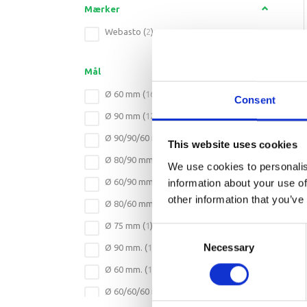
Mærker
Webasto
(
2
)
Mål
Ø 60 mm
(
16
)
Consent
Ø 90 mm
(
12
)
Ø 90/90/60 mm
(
1
)
This website uses cookies
Ø 80/90 mm
(
1
)
We use cookies to personalis
information about your use of
Ø 60/90 mm
(
1
)
other information that you’ve
Ø 80/60 mm
(
1
)
Ø 75 mm
(
1
)
Consent
Necessary
Selection
Ø 90 mm.
(
1
)
Ø 60 mm.
(
1
)
Ø 60/60/60 mm
(
1
)