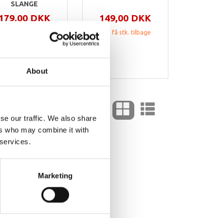
SLANGE
179,00 DKK
149,00 DKK
299,00 DKK
Kun få stk. tilbage
 sparer:
120,00 DKK
å lager – levering i
orgen (bestil inden
14:00)
About
se our traffic. We also share
ers who may combine it with
 services.
1
2
Marketing