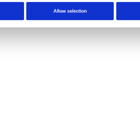
Allow selection
FTLYDDÆMPER TIL 60/90 MM
VARMLUFTDYSE LUKBARE
60/90MM