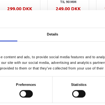
TIL 90 MM
299,00 DKK
249,00 DKK
Leveringstid er 1-4
Leveringstid er 1-4
Du
dag(e)
dag(e)
P
m
Details
Sortering:
e content and ads, to provide social media features and to analy
 our site with our social media, advertising and analytics partn
 provided to them or that they’ve collected from your use of their
Første
Forrige
Preferences
Statistics