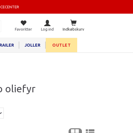
ICECENTER
Favoritter
Log ind
Indkøbskurv
RAILER
JOLLER
OUTLET
 oliefyr