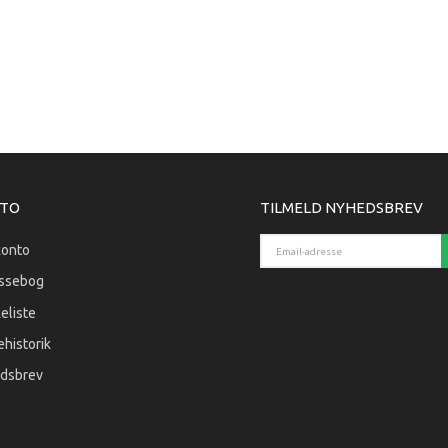
599,00 DKK
129,00 DKK
Se produktet
Se produktet
TO
TILMELD NYHEDSBREV
Email-adresse
konto
ssebog
eliste
historik
dsbrev