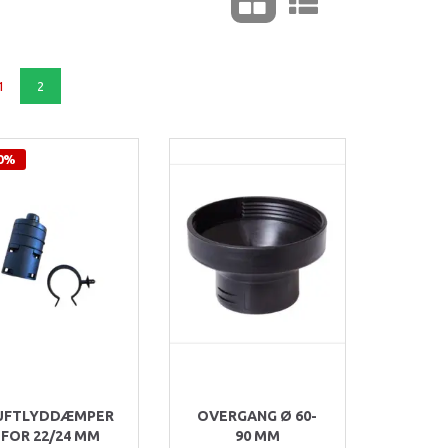
1
2
0%
UFTLYDDÆMPER
OVERGANG Ø 60-
FOR 22/24 MM
90 MM