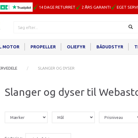
14 DAGE RETURRET
2 ÅRS GARANTI
EGET SERV
IL MOTOR
PROPELLER
OLIEFYR
BÅDUDSTYR
T
ERVEDELE
SLANGER OG DYSER
Slanger og dyser til Webasto
Mærker
Mål
Prisniveau