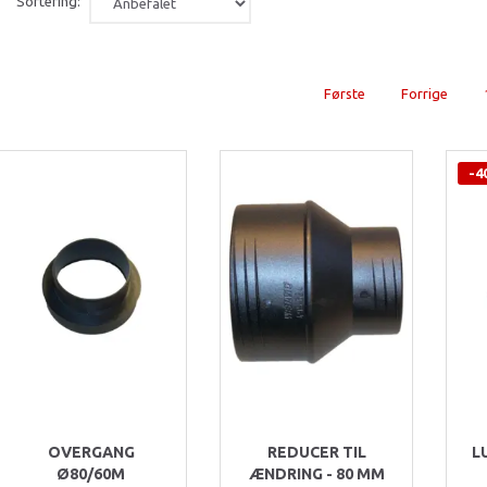
Sortering:
Første
Forrige
-4
OVERGANG
REDUCER TIL
L
 filter
Ø80/60M
ÆNDRING - 80 MM