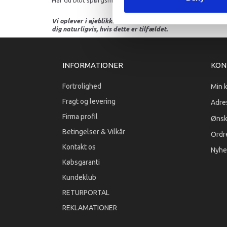
Vi oplever i øjeblikket store og hyppige prisændringer i m
dig naturligvis, hvis dette er tilfældet.
INFORMATIONER
KON
Fortrolighed
Min 
Fragt og levering
Adre
Firma profil
Ønsk
Betingelser & Vilkår
Ordre
Kontakt os
Nyhe
Købsgaranti
Kundeklub
RETURPORTAL
REKLAMATIONER