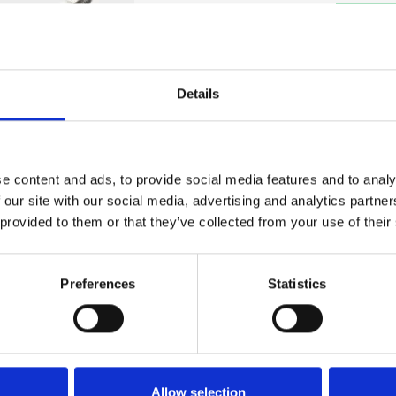
Læg i ku
Passer til 
F15C/F20B
Details
/F60C/F60
Mere infor
e content and ads, to provide social media features and to analy
 our site with our social media, advertising and analytics partn
 provided to them or that they’ve collected from your use of their
Preferences
Statistics
/F50F/F50H/FT50G/FT50J/F60C/F60F/FT60D/FT60G
toriseret service i Silkeborg - kontakt os for uforpligtende tilbud direkte på 
Allow selection
 på 30 36 55 33.