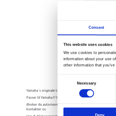
Consent
This website uses cookies
We use cookies to personalis
information about your use of
other information that you’ve
Consent
Necessary
Selection
Yamaha´s originale tændrør
Passer til Yamaha
F15C/F20B/F25D/F25G/FT25F/F30B/F40F
Ønsker du autoriseret service af din motor, så udfører vi au
kontakter os.
Deny
Har du blot spørgsmål til Yamaha produkter, så ring endelig