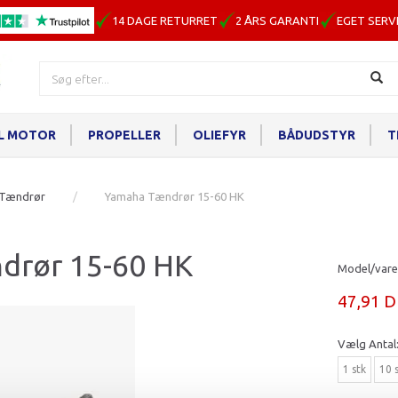
14 DAGE RETURRET
2 ÅRS GARANTI
EGET SERV
IL MOTOR
PROPELLER
OLIEFYR
BÅDUDSTYR
T
Tændrør
Yamaha Tændrør 15-60 HK
drør 15-60 HK
Model/vare
47,91 
Vælg
Antal
1 stk
10 