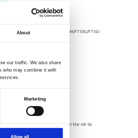
rv
Yamaha
/F25D/F25G/FT25F/F30B/F40F/F50F/F50H/FT50G/FT50J
About
F/FT60D/FT60G
mation
se our traffic. We also share
ers who may combine it with
 services.
Marketing
30 36 55 33. Hav venligst dit serienummer klar når du
Allow all