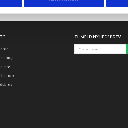
arkedet. Derfor kan der i enkelte tilfælde være produkter, som ikke kan leve
TO
TILMELD NYHEDSBREV
Email-adresse
konto
ssebog
eliste
historik
dsbrev