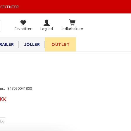
ICECENTER
Favoritter
Log ind
Indkøbskurv
RAILER
JOLLER
OUTLET
nr.:
947020041800
DKK
:
stk