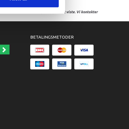
res, eller hvor prisen afviger fra det viste. Vi kontakter
BETALINGSMETODER