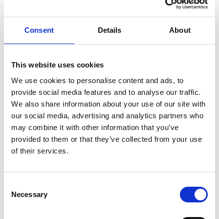
Diameter/Pitch:
Consent
Details
About
Læg i kurv
This website uses cookies
BluePerformance Propel, Yamaha 25-30 HK, Aluminium 3 Blade
We use cookies to personalise content and ads, to
Vælg størrelse:
provide social media features and to analyse our traffic.
9 7/8" X 10 1/2" (originalt varenummer 664-45945-00-EL,
We also share information about your use of our site with
664-45945-00-00)
our social media, advertising and analytics partners who
9 7/8" X 11 1/4" (Originalt varenummer 664-45947-01-EL,
may combine it with other information that you’ve
664-45947-01-00)
provided to them or that they’ve collected from your use
Hub type: F m/10 stråler. Passer til Yamaha 20, 25, 30, F25, F30
of their services.
Propel lavet i højkvalitets aluminium - både primet og malet -
holder i mange tilfælde længere end den originale propel.
Mere information
Consent
Necessary
Selection