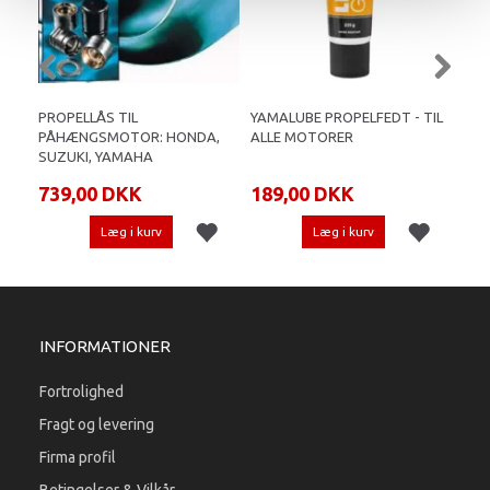
PROPELLÅS TIL
YAMALUBE PROPELFEDT - TIL
COT
PÅHÆNGSMOTOR: HONDA,
ALLE MOTORER
SUZUKI, YAMAHA
739,00 DKK
189,00 DKK
26
Læg i kurv
Læg i kurv
INFORMATIONER
Fortrolighed
Fragt og levering
Firma profil